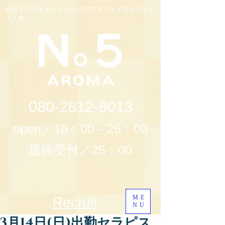
仙台でアロマエステなら！アロマファイブがダント
ツ人気。
080-2812-8013
open／10：00～26：00
最終受付／25：00
ME
Recruit
NU
3月14日(日)出勤セラピス