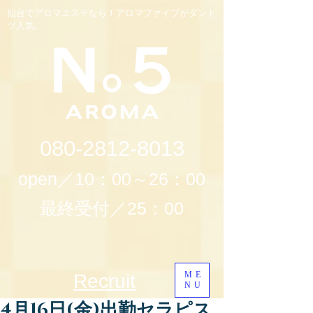
仙台でアロマエステなら！アロマファイブがダント
ツ人気。
080-2812-8013
open／10：00～26：00
最終受付／25：00
ME
Recruit
NU
4月16日(金)出勤セラピス