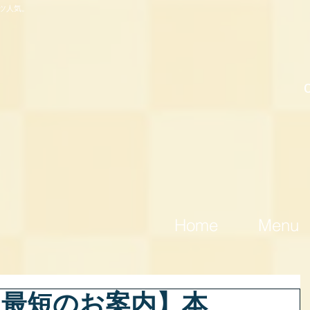
ツ人気。
Home
Menu
)【最短のお案内】本