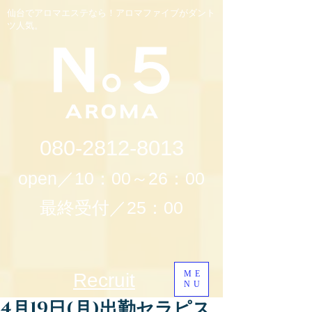
仙台でアロマエステなら！アロマファイブがダント
ツ人気。
080-2812-8013
open／10：00～26：00
最終受付／25：00
ME
Recruit
NU
4月19日(月)出勤セラピス