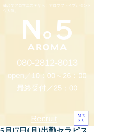
仙台でアロマエステなら！アロマファイブがダント
ツ人気。
080-2812-8013
open／10：00～26：00
最終受付／25：00
ME
Recruit
NU
5月17日(月)出勤セラピス