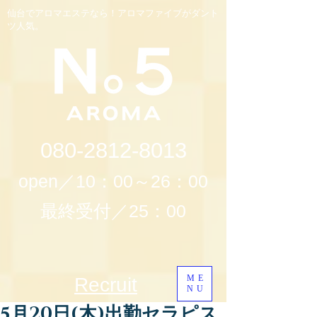
仙台でアロマエステなら！アロマファイブがダント
ツ人気。
080-2812-8013
open／10：00～26：00
最終受付／25：00
ME
Recruit
NU
5月20日(木)出勤セラピス