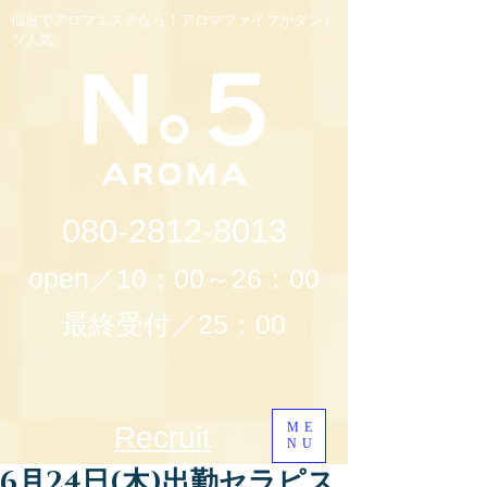
仙台でアロマエステなら！アロマファイブがダント
ツ人気。
080-2812-8013
open／10：00～26：00
最終受付／25：00
ME
Recruit
NU
6月24日(木)出勤セラピス