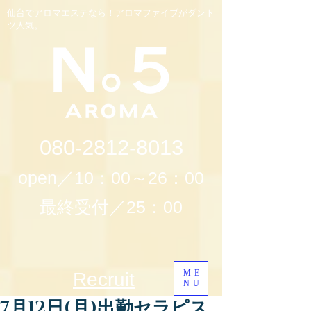
仙台でアロマエステなら！アロマファイブがダント
ツ人気。
080-2812-8013
open／10：00～26：00
最終受付／25：00
ME
Recruit
NU
7月12日(月)出勤セラピス