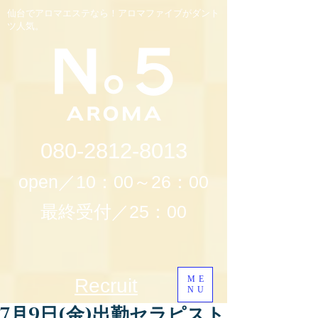
仙台でアロマエステなら！アロマファイブがダント
ツ人気。
080-2812-8013
open／10：00～26：00
最終受付／25：00
ME
Recruit
NU
7月9日(金)出勤セラピスト