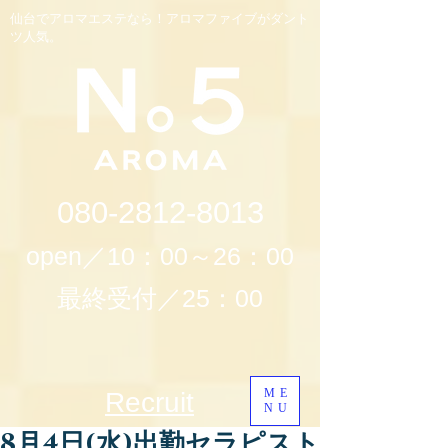
仙台でアロマエステなら！アロマファイブがダント
ツ人気。
080-2812-8013
open／10：00～26：00
最終受付／25：00
ME
Recruit
NU
8月4日(水)出勤セラピスト