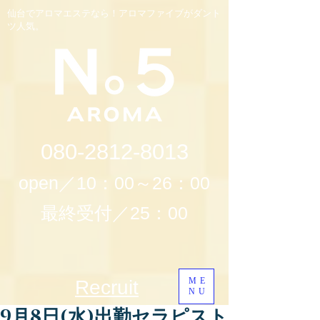
仙台でアロマエステなら！アロマファイブがダント
ツ人気。
080-2812-8013
open／10：00～26：00
最終受付／25：00
ME
Recruit
NU
9月8日(水)出勤セラピスト